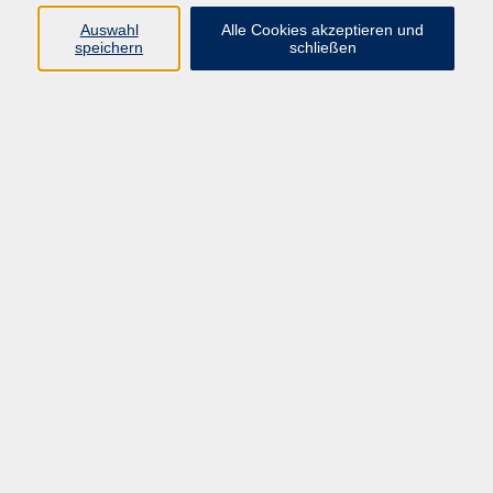
Kurse in Bad Brückenau
Auswahl
Alle Cookies akzeptieren und
Kurse in Bad Kissingen
speichern
schließen
Kurse in Burkardroth
Kurse in Euerdorf
Kurse in Hammelburg
Kurse in Nüdlingen
Kurse in Oberthulba
Kurse in Oerlenbach
Widerrufsrecht
Impressum
AGB
Barrierefreiheit
Datenschutz
Widerruf