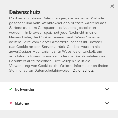
×
Datenschutz
Cookies sind kleine Datenmengen, die von einer Website
gesendet und vom Webbrowser des Nutzers während des
Surfens auf dem Computer des Nutzers gespeichert
Skip to main content
werden. Ihr Browser speichert jede Nachricht in einer
kleinen Datei, die Cookie genannt wird. Wenn Sie eine
Kursübersicht
weitere Seite vom Server anfordern, sendet Ihr Browser
das Cookie an den Server zurück. Cookies wurden als
zuverlässiger Mechanismus für Websites entwickelt, um
sich Informationen zu merken oder die Surfaktivitäten des
Der Kurs konnte nicht gefunden werden.
Benutzers aufzuzeichnen. Bitte willigen Sie in die
Verwendung von Cookies ein. Weitere Informationen finden
Sie in unseren Datenschutzhinweisen.
Datenschutz
Unser Kursangebot nach
Veranstaltungsorten sortiert
Notwendig
Hier finden Sie das Angebot der jeweiligen
Außenstellen und Zentralen
Matomo
Kurse in Bad Bocklet