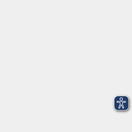
Montag/Dienstag: 14:00-16:00 Uhr
Mittwoch - Freitag: 10:00-12:00 Uhr
Rathausplatz 1
97688 Bad Kissingen
BadKissingen@vhs-kisshab.de
T 0971 807-4211
Kontakt über das Online-Formular
Anmeldung für Integrationskurse
Montag und Mittwoch: 14:30-16:00 Uhr
integration@vhs-kisshab.de
T 0971 807-4214