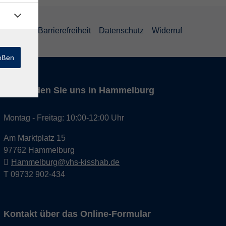
um
AGB
Barrierefreiheit
Datenschutz
Widerruf
ießen
Hier finden Sie uns in Hammelburg
Montag - Freitag: 10:00-12:00 Uhr
Am Marktplatz 15
97762 Hammelburg
Hammelburg@vhs-kisshab.de
T 09732 902-434
Kontakt über das Online-Formular