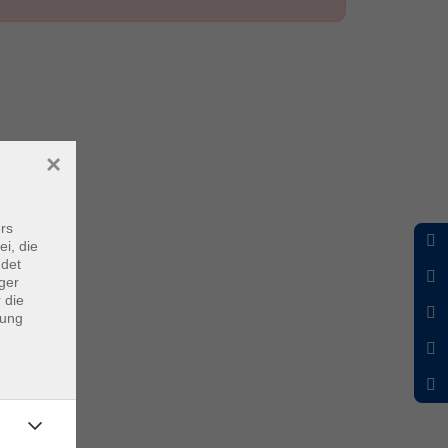
×
rs
ei, die
ndet
ger
 die
dung