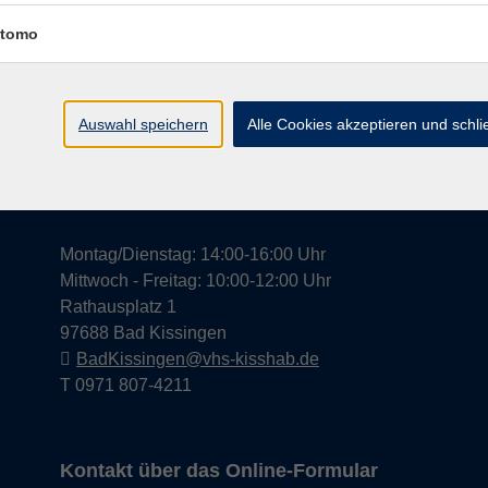
tomo
Widerrufsrecht
Impress
Auswahl speichern
Alle Cookies akzeptieren und schl
Hier finden Sie uns in Bad Kissingen
Montag/Dienstag: 14:00-16:00 Uhr
Mittwoch - Freitag: 10:00-12:00 Uhr
Rathausplatz 1
97688 Bad Kissingen
BadKissingen@vhs-kisshab.de
T 0971 807-4211
Kontakt über das Online-Formular