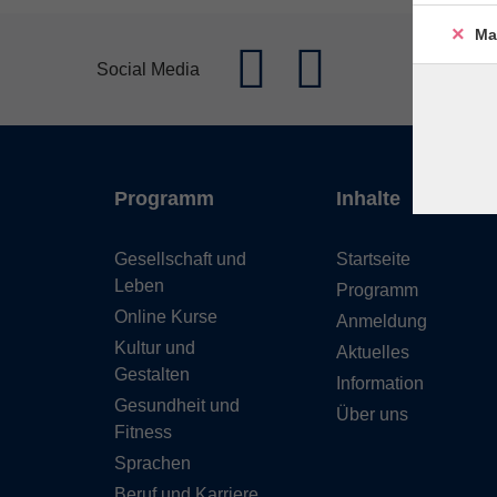
Ma
Social Media
Programm
Inhalte
Gesellschaft und
Startseite
Leben
Programm
Online Kurse
Anmeldung
Kultur und
Aktuelles
Gestalten
Information
Gesundheit und
Über uns
Fitness
Sprachen
Beruf und Karriere