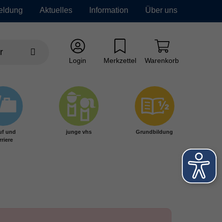
eldung
Aktuelles
Information
Über uns
Login
Merkzettel
Warenkorb
uf und
junge vhs
Grundbildung
rriere