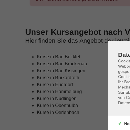
Unser Kursangebot nach Ve
Hier finden Sie das Angebot der jewe
Dat
Kurse in Bad Bocklet
Cookie
Kurse in Bad Brückenau
Webbr
Kurse in Bad Kissingen
gespei
Cookie
Kurse in Burkardroth
Ihr Br
Kurse in Euerdorf
Mechan
Kurse in Hammelburg
Surfak
von Co
Kurse in Nüdlingen
Daten
Kurse in Oberthulba
Kurse in Oerlenbach
No