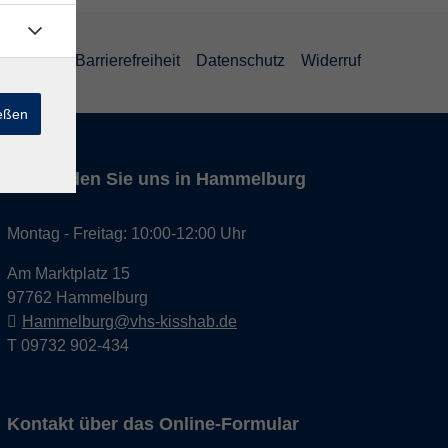
um
AGB
Barrierefreiheit
Datenschutz
Widerruf
ießen
Hier finden Sie uns in Hammelburg
Montag - Freitag: 10:00-12:00 Uhr
Am Marktplatz 15
97762 Hammelburg
Hammelburg@vhs-kisshab.de
T 09732 902-434
Kontakt über das Online-Formular