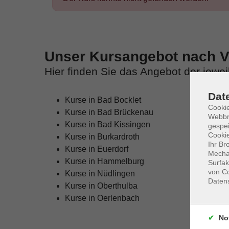
Unser Kursangebot nach Ve
Hier finden Sie das Angebot der jewe
Dat
Kurse in Bad Bocklet
Cookie
Kurse in Bad Brückenau
Webbr
Kurse in Bad Kissingen
gespei
Cookie
Kurse in Burkardroth
Ihr Br
Kurse in Euerdorf
Mechan
Kurse in Hammelburg
Surfak
von Co
Kurse in Nüdlingen
Daten
Kurse in Oberthulba
Kurse in Oerlenbach
No