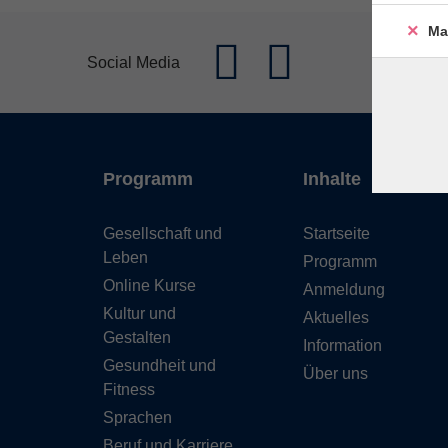
Ma
Social Media
Programm
Inhalte
Gesellschaft und
Startseite
Leben
Programm
Online Kurse
Anmeldung
Kultur und
Aktuelles
Gestalten
Information
Gesundheit und
Über uns
Fitness
Sprachen
Beruf und Karriere