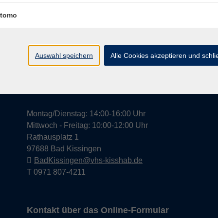
tomo
Widerrufsrecht
Impress
Auswahl speichern
Alle Cookies akzeptieren und schl
Hier finden Sie uns in Bad Kissingen
Montag/Dienstag: 14:00-16:00 Uhr
Mittwoch - Freitag: 10:00-12:00 Uhr
Rathausplatz 1
97688 Bad Kissingen
BadKissingen@vhs-kisshab.de
T 0971 807-4211
Kontakt über das Online-Formular