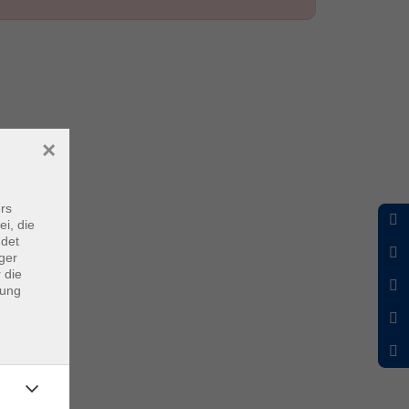
×
rs
ei, die
ndet
ger
 die
dung