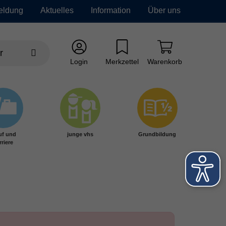
eldung
Aktuelles
Information
Über uns
Login
Merkzettel
Warenkorb
uf und
junge vhs
Grundbildung
rriere