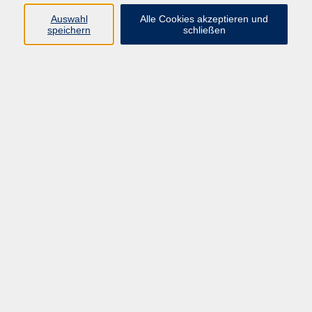
Kurse in Bad Brückenau
Auswahl
Alle Cookies akzeptieren und
Kurse in Bad Kissingen
speichern
schließen
Kurse in Burkardroth
Kurse in Euerdorf
Kurse in Hammelburg
Kurse in Nüdlingen
Kurse in Oberthulba
Kurse in Oerlenbach
Widerrufsrecht
Impressum
AGB
Barrierefreiheit
Datenschutz
Widerruf