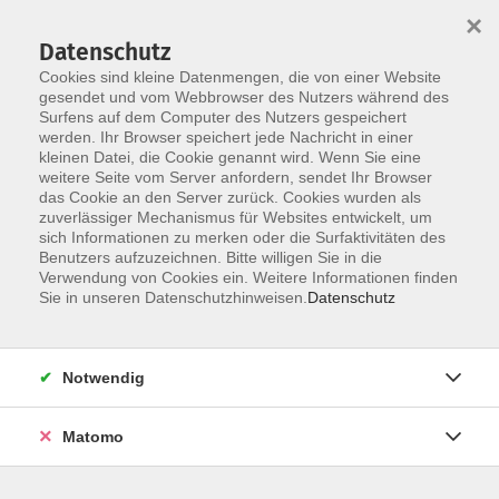
×
Datenschutz
Cookies sind kleine Datenmengen, die von einer Website
gesendet und vom Webbrowser des Nutzers während des
Surfens auf dem Computer des Nutzers gespeichert
Skip to main content
werden. Ihr Browser speichert jede Nachricht in einer
kleinen Datei, die Cookie genannt wird. Wenn Sie eine
Kursübersicht
weitere Seite vom Server anfordern, sendet Ihr Browser
das Cookie an den Server zurück. Cookies wurden als
zuverlässiger Mechanismus für Websites entwickelt, um
sich Informationen zu merken oder die Surfaktivitäten des
Der Kurs konnte nicht gefunden werden.
Benutzers aufzuzeichnen. Bitte willigen Sie in die
Verwendung von Cookies ein. Weitere Informationen finden
Sie in unseren Datenschutzhinweisen.
Datenschutz
Unser Kursangebot nach
Veranstaltungsorten sortiert
Notwendig
Hier finden Sie das Angebot der jeweiligen
Außenstellen und Zentralen
Matomo
Kurse in Bad Bocklet