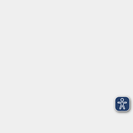
Montag/Dienstag: 14:00-16:00 Uhr
Mittwoch - Freitag: 10:00-12:00 Uhr
Rathausplatz 1
97688 Bad Kissingen
BadKissingen@vhs-kisshab.de
T 0971 807-4211
Kontakt über das Online-Formular
Anmeldung für Integrationskurse
Montag und Mittwoch: 14:30-16:00 Uhr
integration@vhs-kisshab.de
T 0971 807-4214