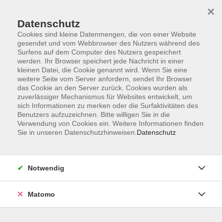
×
Datenschutz
Cookies sind kleine Datenmengen, die von einer Website
gesendet und vom Webbrowser des Nutzers während des
Surfens auf dem Computer des Nutzers gespeichert
Skip to main content
werden. Ihr Browser speichert jede Nachricht in einer
kleinen Datei, die Cookie genannt wird. Wenn Sie eine
Kursübersicht
weitere Seite vom Server anfordern, sendet Ihr Browser
das Cookie an den Server zurück. Cookies wurden als
zuverlässiger Mechanismus für Websites entwickelt, um
sich Informationen zu merken oder die Surfaktivitäten des
Der Kurs konnte nicht gefunden werden.
Benutzers aufzuzeichnen. Bitte willigen Sie in die
Verwendung von Cookies ein. Weitere Informationen finden
Sie in unseren Datenschutzhinweisen.
Datenschutz
Unser Kursangebot nach
Veranstaltungsorten sortiert
Notwendig
Hier finden Sie das Angebot der jeweiligen
Außenstellen und Zentralen
Matomo
Kurse in Bad Bocklet