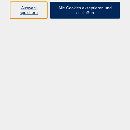
Kurse in Bad Brückenau
Auswahl
Alle Cookies akzeptieren und
Kurse in Bad Kissingen
speichern
schließen
Kurse in Burkardroth
Kurse in Euerdorf
Kurse in Hammelburg
Kurse in Nüdlingen
Kurse in Oberthulba
Kurse in Oerlenbach
Widerrufsrecht
Impressum
AGB
Barrierefreiheit
Datenschutz
Widerruf