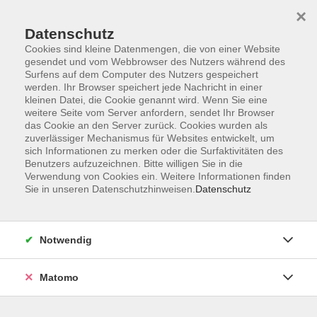
×
Datenschutz
Cookies sind kleine Datenmengen, die von einer Website
gesendet und vom Webbrowser des Nutzers während des
Surfens auf dem Computer des Nutzers gespeichert
Skip to main content
werden. Ihr Browser speichert jede Nachricht in einer
kleinen Datei, die Cookie genannt wird. Wenn Sie eine
Kursübersicht
weitere Seite vom Server anfordern, sendet Ihr Browser
das Cookie an den Server zurück. Cookies wurden als
zuverlässiger Mechanismus für Websites entwickelt, um
Sie sind hier:
sich Informationen zu merken oder die Surfaktivitäten des
Gesellschaft
Seniorenuniversität
Benutzers aufzuzeichnen. Bitte willigen Sie in die
Verwendung von Cookies ein. Weitere Informationen finden
Sie in unseren Datenschutzhinweisen.
Datenschutz
Was macht der Dachs auf Albrecht Dürers
“Sündenfall“?
Seniorenuniversität Bad Kissingen
Notwendig
In der christlichen Kunst des Mittelalters wurden viele
Erscheinungen unserer Welt symbolisch gedeutet. Ein
Matomo
bestimmtes Tier, eine Blume, Früchte oder bestimmte
Gegenstände waren nicht nur reale Wesen oder