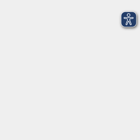
Datenschutz
Widerruf
Hier finden Sie uns in Bad Kissingen
Montag/Dienstag: 14:00-16:00 Uhr
Mittwoch - Freitag: 10:00-12:00 Uhr
Rathausplatz 1
97688 Bad Kissingen
BadKissingen@vhs-kisshab.de
T 0971 807-4211
Kontakt über das Online-Formular
Anmeldung für Integrationskurse