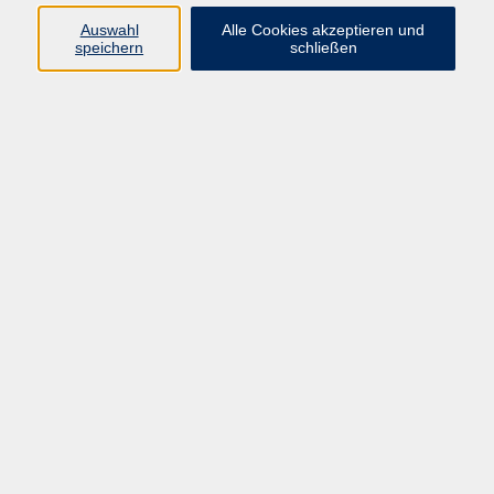
Kurse in Bad Brückenau
Auswahl
Alle Cookies akzeptieren und
Kurse in Bad Kissingen
speichern
schließen
Kurse in Burkardroth
Kurse in Euerdorf
Kurse in Hammelburg
Kurse in Nüdlingen
Kurse in Oberthulba
Kurse in Oerlenbach
Widerrufsrecht
Impressum
AGB
Barrierefreiheit
Datenschutz
Widerruf