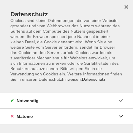
×
Datenschutz
Cookies sind kleine Datenmengen, die von einer Website
gesendet und vom Webbrowser des Nutzers während des
Surfens auf dem Computer des Nutzers gespeichert
Skip to main content
werden. Ihr Browser speichert jede Nachricht in einer
kleinen Datei, die Cookie genannt wird. Wenn Sie eine
Kursübersicht
weitere Seite vom Server anfordern, sendet Ihr Browser
das Cookie an den Server zurück. Cookies wurden als
zuverlässiger Mechanismus für Websites entwickelt, um
sich Informationen zu merken oder die Surfaktivitäten des
Der Kurs konnte nicht gefunden werden.
Benutzers aufzuzeichnen. Bitte willigen Sie in die
Verwendung von Cookies ein. Weitere Informationen finden
Sie in unseren Datenschutzhinweisen.
Datenschutz
Unser Kursangebot nach
Veranstaltungsorten sortiert
Notwendig
Hier finden Sie das Angebot der jeweiligen
Außenstellen und Zentralen
Matomo
Kurse in Bad Bocklet