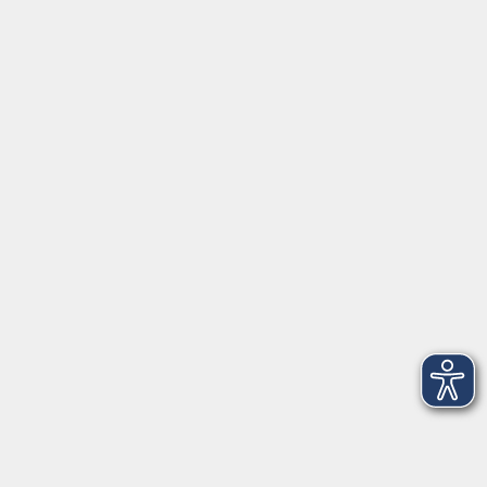
Montag/Dienstag: 14:00-16:00 Uhr
Mittwoch - Freitag: 10:00-12:00 Uhr
Rathausplatz 1
97688 Bad Kissingen
BadKissingen@vhs-kisshab.de
T 0971 807-4211
Kontakt über das Online-Formular
Anmeldung für Integrationskurse
Montag und Mittwoch: 14:30-16:00 Uhr
integration@vhs-kisshab.de
T 0971 807-4214