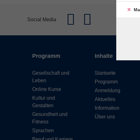
Ma
Social Media
Programm
Inhalte
Gesellschaft und
Startseite
Leben
Programm
Online Kurse
Anmeldung
Kultur und
Aktuelles
Gestalten
Information
Gesundheit und
Über uns
Fitness
Sprachen
Beruf und Karriere