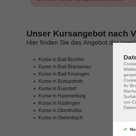
Unser Kursangebot nach Ve
Hier finden Sie das Angebot der jewe
Dat
Kurse in Bad Bocklet
Cookie
Kurse in Bad Brückenau
Webbr
Kurse in Bad Kissingen
gespei
Cookie
Kurse in Burkardroth
Ihr Br
Kurse in Euerdorf
Mechan
Kurse in Hammelburg
Surfak
von Co
Kurse in Nüdlingen
Daten
Kurse in Oberthulba
Kurse in Oerlenbach
No