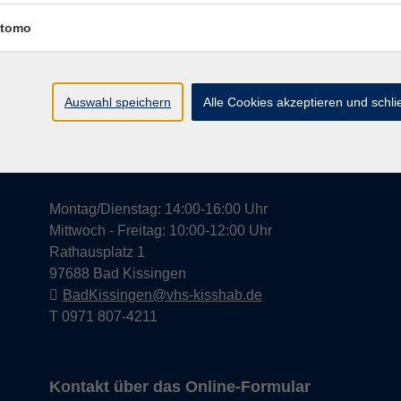
tomo
Widerrufsrecht
Impress
Auswahl speichern
Alle Cookies akzeptieren und schl
Hier finden Sie uns in Bad Kissingen
Montag/Dienstag: 14:00-16:00 Uhr
Mittwoch - Freitag: 10:00-12:00 Uhr
Rathausplatz 1
97688 Bad Kissingen
BadKissingen@vhs-kisshab.de
T 0971 807-4211
Kontakt über das Online-Formular