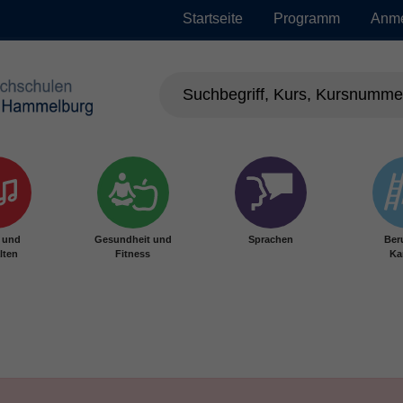
Startseite
Programm
Anm
r und
Gesundheit und
Sprachen
Ber
lten
Fitness
Ka