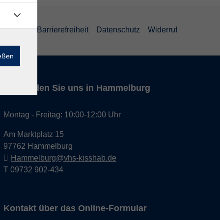
um
AGB
Barrierefreiheit
Datenschutz
Widerruf
ießen
Hier finden Sie uns in Hammelburg
Montag - Freitag: 10:00-12:00 Uhr
Am Marktplatz 15
97762 Hammelburg
Hammelburg@vhs-kisshab.de
T 09732 902-434
Kontakt über das Online-Formular