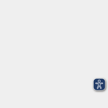
Montag/Dienstag: 14:00-16:00 Uhr
Mittwoch - Freitag: 10:00-12:00 Uhr
Rathausplatz 1
97688 Bad Kissingen
BadKissingen@vhs-kisshab.de
T 0971 807-4211
Kontakt über das Online-Formular
Anmeldung für Integrationskurse
Montag und Mittwoch: 14:30-16:00 Uhr
integration@vhs-kisshab.de
T 0971 807-4214