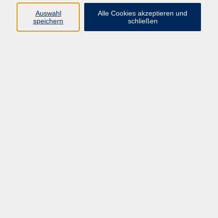
Kurse in Bad Brückenau
Auswahl
Alle Cookies akzeptieren und
Kurse in Bad Kissingen
speichern
schließen
Kurse in Burkardroth
Kurse in Euerdorf
Kurse in Hammelburg
Kurse in Nüdlingen
Kurse in Oberthulba
Kurse in Oerlenbach
Widerrufsrecht
Impressum
AGB
Barrierefreiheit
Datenschutz
Widerruf