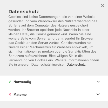
×
Datenschutz
Cookies sind kleine Datenmengen, die von einer Website
gesendet und vom Webbrowser des Nutzers während des
Surfens auf dem Computer des Nutzers gespeichert
Skip to main content
werden. Ihr Browser speichert jede Nachricht in einer
kleinen Datei, die Cookie genannt wird. Wenn Sie eine
Kursübersicht
weitere Seite vom Server anfordern, sendet Ihr Browser
das Cookie an den Server zurück. Cookies wurden als
zuverlässiger Mechanismus für Websites entwickelt, um
sich Informationen zu merken oder die Surfaktivitäten des
Der Kurs konnte nicht gefunden werden.
Benutzers aufzuzeichnen. Bitte willigen Sie in die
Verwendung von Cookies ein. Weitere Informationen finden
Sie in unseren Datenschutzhinweisen.
Datenschutz
Unser Kursangebot nach
Veranstaltungsorten sortiert
Notwendig
Hier finden Sie das Angebot der jeweiligen
Außenstellen und Zentralen
Matomo
Kurse in Bad Bocklet