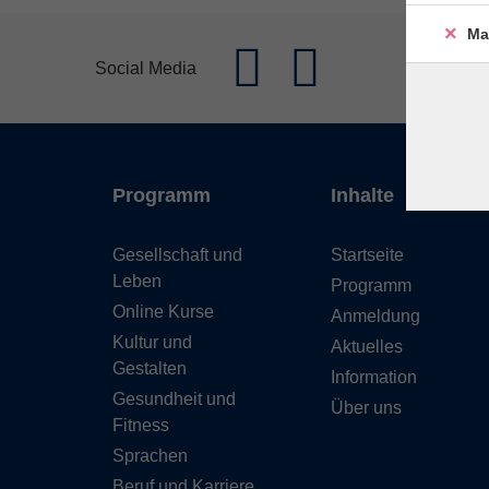
Ma
Social Media
Programm
Inhalte
Gesellschaft und
Startseite
Leben
Programm
Online Kurse
Anmeldung
Kultur und
Aktuelles
Gestalten
Information
Gesundheit und
Über uns
Fitness
Sprachen
Beruf und Karriere