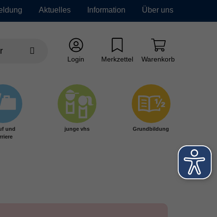
eldung
Aktuelles
Information
Über uns
Login
Merkzettel
Warenkorb
uf und
junge vhs
Grundbildung
rriere