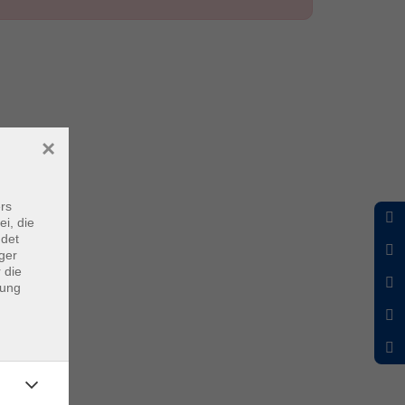
×
rs
ei, die
ndet
ger
 die
dung