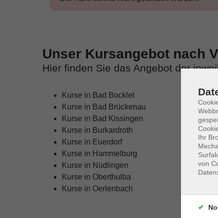
Unser Kursangebot nach Ve
Hier finden Sie das Angebot der jewe
Dat
Kurse in Bad Bocklet
Cookie
Kurse in Bad Brückenau
Webbr
Kurse in Bad Kissingen
gespei
Cookie
Kurse in Burkardroth
Ihr Br
Kurse in Euerdorf
Mechan
Kurse in Hammelburg
Surfak
von Co
Kurse in Nüdlingen
Daten
Kurse in Oberthulba
Kurse in Oerlenbach
No