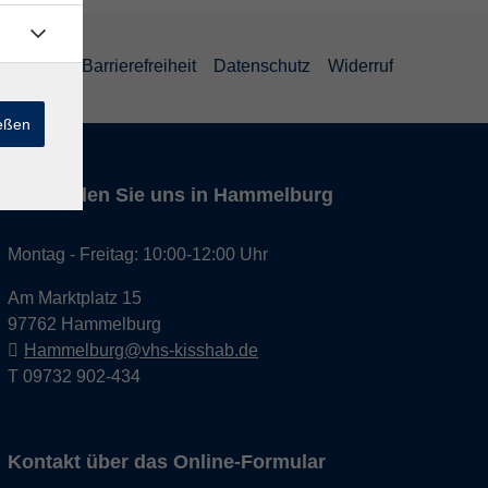
um
AGB
Barrierefreiheit
Datenschutz
Widerruf
ießen
Hier finden Sie uns in Hammelburg
Montag - Freitag: 10:00-12:00 Uhr
Am Marktplatz 15
97762 Hammelburg
Hammelburg@vhs-kisshab.de
T 09732 902-434
Kontakt über das Online-Formular