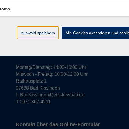
tomo
Widerrufsrecht
Impress
Auswahl speichern
Alle Cookies akzeptieren und schl
Hier finden Sie uns in Bad Kissingen
Montag/Dienstag: 14:00-16:00 Uhr
Mittwoch - Freitag: 10:00-12:00 Uhr
Rathausplatz 1
97688 Bad Kissingen
BadKissingen@vhs-kisshab.de
T 0971 807-4211
Kontakt über das Online-Formular