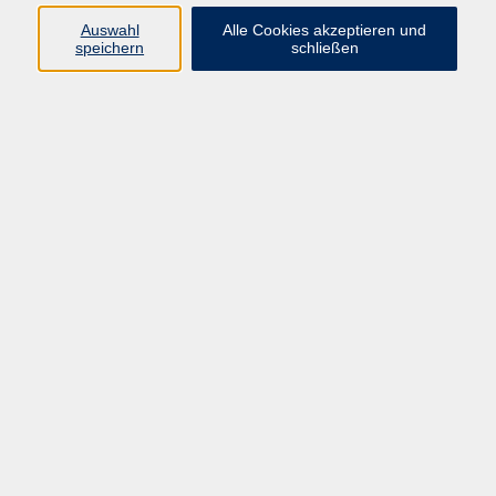
Kurse in Bad Brückenau
Auswahl
Alle Cookies akzeptieren und
Kurse in Bad Kissingen
speichern
schließen
Kurse in Burkardroth
Kurse in Euerdorf
Kurse in Hammelburg
Kurse in Nüdlingen
Kurse in Oberthulba
Kurse in Oerlenbach
Widerrufsrecht
Impressum
AGB
Barrierefreiheit
Datenschutz
Widerruf