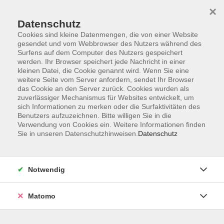
×
Datenschutz
Cookies sind kleine Datenmengen, die von einer Website
gesendet und vom Webbrowser des Nutzers während des
Surfens auf dem Computer des Nutzers gespeichert
Skip to main content
werden. Ihr Browser speichert jede Nachricht in einer
kleinen Datei, die Cookie genannt wird. Wenn Sie eine
Kursübersicht
weitere Seite vom Server anfordern, sendet Ihr Browser
das Cookie an den Server zurück. Cookies wurden als
zuverlässiger Mechanismus für Websites entwickelt, um
sich Informationen zu merken oder die Surfaktivitäten des
Der Kurs konnte nicht gefunden werden.
Benutzers aufzuzeichnen. Bitte willigen Sie in die
Verwendung von Cookies ein. Weitere Informationen finden
Sie in unseren Datenschutzhinweisen.
Datenschutz
Unser Kursangebot nach
Veranstaltungsorten sortiert
Notwendig
Hier finden Sie das Angebot der jeweiligen
Außenstellen und Zentralen
Matomo
Kurse in Bad Bocklet