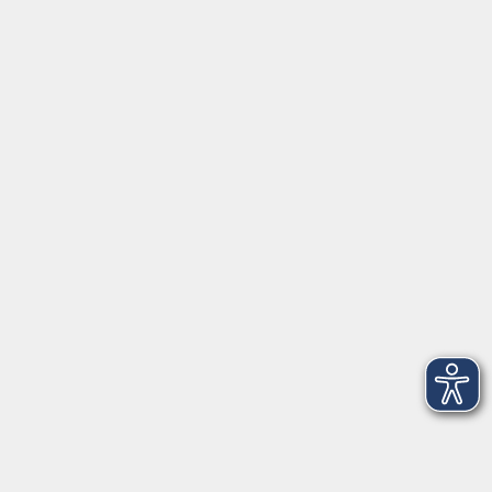
Montag/Dienstag: 14:00-16:00 Uhr
Mittwoch - Freitag: 10:00-12:00 Uhr
Rathausplatz 1
97688 Bad Kissingen
BadKissingen@vhs-kisshab.de
T 0971 807-4211
Kontakt über das Online-Formular
Anmeldung für Integrationskurse
Montag und Mittwoch: 14:30-16:00 Uhr
integration@vhs-kisshab.de
T 0971 807-4214