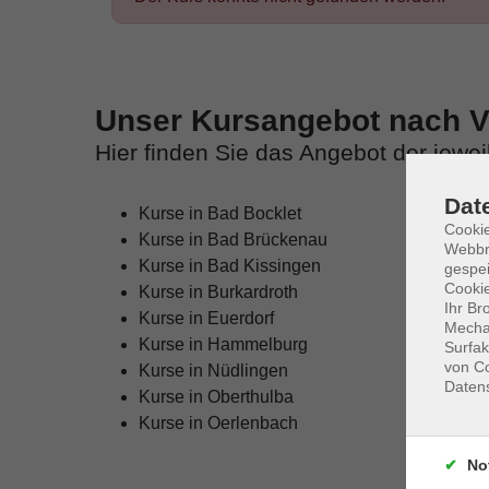
Unser Kursangebot nach Ve
Hier finden Sie das Angebot der jewe
Dat
Kurse in Bad Bocklet
Cookie
Kurse in Bad Brückenau
Webbr
Kurse in Bad Kissingen
gespei
Cookie
Kurse in Burkardroth
Ihr Br
Kurse in Euerdorf
Mechan
Kurse in Hammelburg
Surfak
von Co
Kurse in Nüdlingen
Daten
Kurse in Oberthulba
Kurse in Oerlenbach
No