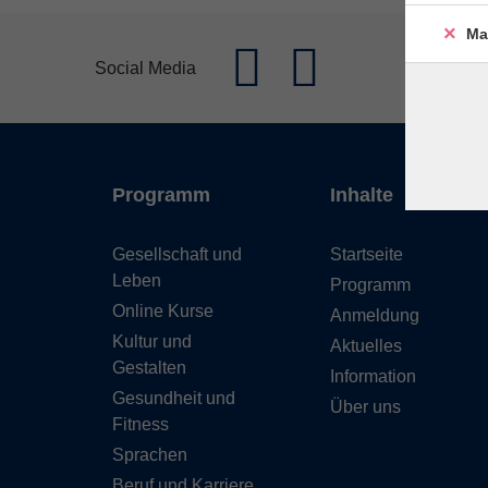
Ma
Social Media
Programm
Inhalte
Gesellschaft und
Startseite
Leben
Programm
Online Kurse
Anmeldung
Kultur und
Aktuelles
Gestalten
Information
Gesundheit und
Über uns
Fitness
Sprachen
Beruf und Karriere