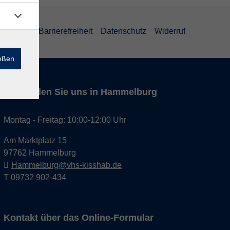
um
AGB
Barrierefreiheit
Datenschutz
Widerruf
ießen
Hier finden Sie uns in Hammelburg
Montag - Freitag: 10:00-12:00 Uhr
Am Marktplatz 15
97762 Hammelburg
Hammelburg@vhs-kisshab.de
T 09732 902-434
Kontakt über das Online-Formular