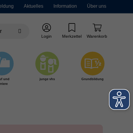
eldung
Aktuelles
Information
Über uns
Login
Merkzettel
Warenkorb
uf und
junge vhs
Grundbildung
rriere