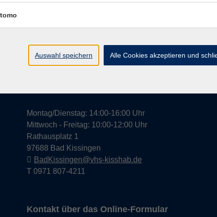
tomo
Widerrufsrecht
Impress
Auswahl speichern
Alle Cookies akzeptieren und schl
Hier finden Sie uns in Bad Kissingen
Montag/Dienstag: 14:00-16:00 Uhr
Mittwoch - Freitag: 10:00-12:00 Uhr
Rathausplatz 1
97688 Bad Kissingen
BadKissingen@vhs-kisshab.de
T 0971 807-4211
Kontakt über das Online-Formular