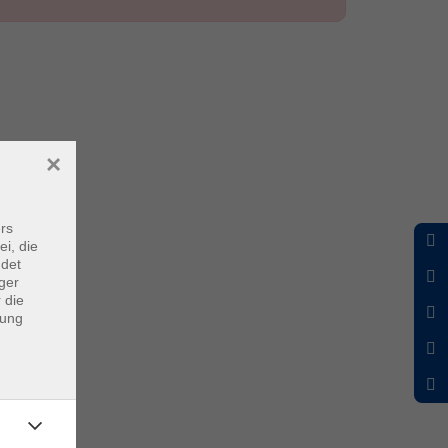
×
rs
ei, die
ndet
ger
 die
dung