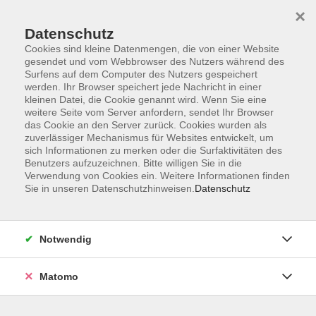
×
Datenschutz
Cookies sind kleine Datenmengen, die von einer Website
gesendet und vom Webbrowser des Nutzers während des
Surfens auf dem Computer des Nutzers gespeichert
Skip to main content
werden. Ihr Browser speichert jede Nachricht in einer
kleinen Datei, die Cookie genannt wird. Wenn Sie eine
Kursübersicht
weitere Seite vom Server anfordern, sendet Ihr Browser
das Cookie an den Server zurück. Cookies wurden als
zuverlässiger Mechanismus für Websites entwickelt, um
sich Informationen zu merken oder die Surfaktivitäten des
Der Kurs konnte nicht gefunden werden.
Benutzers aufzuzeichnen. Bitte willigen Sie in die
Verwendung von Cookies ein. Weitere Informationen finden
Sie in unseren Datenschutzhinweisen.
Datenschutz
Unser Kursangebot nach
Veranstaltungsorten sortiert
Notwendig
Hier finden Sie das Angebot der jeweiligen
Außenstellen und Zentralen
Matomo
Kurse in Bad Bocklet