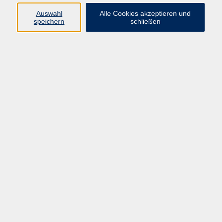
Kurse in Bad Brückenau
Auswahl
Alle Cookies akzeptieren und
Kurse in Bad Kissingen
speichern
schließen
Kurse in Burkardroth
Kurse in Euerdorf
Kurse in Hammelburg
Kurse in Nüdlingen
Kurse in Oberthulba
Kurse in Oerlenbach
Widerrufsrecht
Impressum
AGB
Barrierefreiheit
Datenschutz
Widerruf