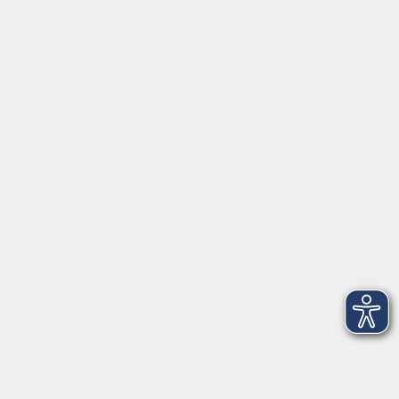
Montag/Dienstag: 14:00-16:00 Uhr
Mittwoch - Freitag: 10:00-12:00 Uhr
Rathausplatz 1
97688 Bad Kissingen
BadKissingen@vhs-kisshab.de
T 0971 807-4211
Kontakt über das Online-Formular
Anmeldung für Integrationskurse
Montag und Mittwoch: 14:30-16:00 Uhr
integration@vhs-kisshab.de
T 0971 807-4214