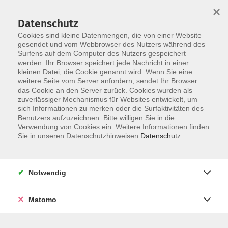
×
Datenschutz
Cookies sind kleine Datenmengen, die von einer Website
gesendet und vom Webbrowser des Nutzers während des
Surfens auf dem Computer des Nutzers gespeichert
Skip to main content
werden. Ihr Browser speichert jede Nachricht in einer
kleinen Datei, die Cookie genannt wird. Wenn Sie eine
Kursübersicht
weitere Seite vom Server anfordern, sendet Ihr Browser
das Cookie an den Server zurück. Cookies wurden als
zuverlässiger Mechanismus für Websites entwickelt, um
sich Informationen zu merken oder die Surfaktivitäten des
Der Kurs konnte nicht gefunden werden.
Benutzers aufzuzeichnen. Bitte willigen Sie in die
Verwendung von Cookies ein. Weitere Informationen finden
Sie in unseren Datenschutzhinweisen.
Datenschutz
Unser Kursangebot nach
Veranstaltungsorten sortiert
Notwendig
Hier finden Sie das Angebot der jeweiligen
Außenstellen und Zentralen
Matomo
Kurse in Bad Bocklet