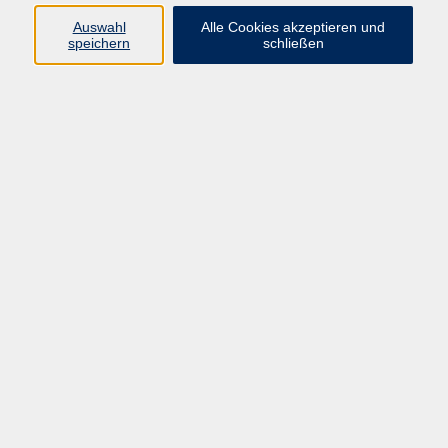
Kurse in Bad Brückenau
Auswahl
Alle Cookies akzeptieren und
Kurse in Bad Kissingen
speichern
schließen
Kurse in Burkardroth
Kurse in Euerdorf
Kurse in Hammelburg
Kurse in Nüdlingen
Kurse in Oberthulba
Kurse in Oerlenbach
Widerrufsrecht
Impressum
AGB
Barrierefreiheit
Datenschutz
Widerruf