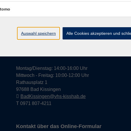
tomo
Widerrufsrecht
Impress
Auswahl speichern
Alle Cookies akzeptieren und schl
Hier finden Sie uns in Bad Kissingen
Montag/Dienstag: 14:00-16:00 Uhr
Mittwoch - Freitag: 10:00-12:00 Uhr
Rathausplatz 1
97688 Bad Kissingen
BadKissingen@vhs-kisshab.de
T 0971 807-4211
Kontakt über das Online-Formular