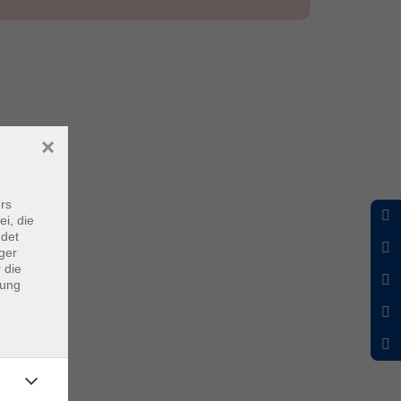
×
rs
ei, die
ndet
ger
 die
dung