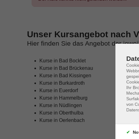
Unser Kursangebot nach Ve
Hier finden Sie das Angebot der jewe
Dat
Kurse in Bad Bocklet
Cookie
Kurse in Bad Brückenau
Webbr
Kurse in Bad Kissingen
gespei
Cookie
Kurse in Burkardroth
Ihr Br
Kurse in Euerdorf
Mechan
Kurse in Hammelburg
Surfak
von Co
Kurse in Nüdlingen
Daten
Kurse in Oberthulba
Kurse in Oerlenbach
No