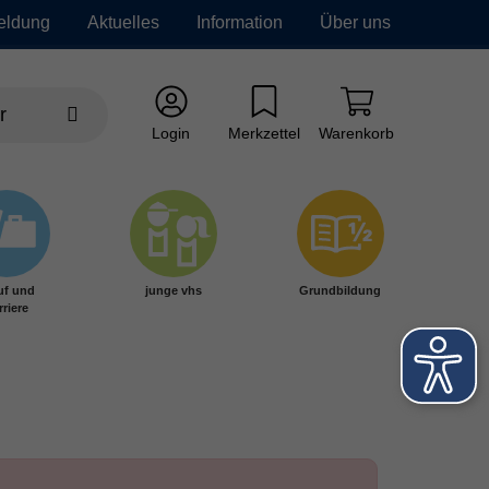
eldung
Aktuelles
Information
Über uns
Login
Merkzettel
Warenkorb
uf und
junge vhs
Grundbildung
rriere