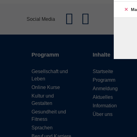
Ma
Social Media
Programm
Inhalte
Gesellschaft und
Startseite
Leben
Programm
Online Kurse
Anmeldung
Kultur und
Aktuelles
Gestalten
Information
Gesundheit und
Über uns
Fitness
Sprachen
Beruf und Karriere