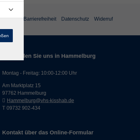
um
AGB
Barrierefreiheit
Datenschutz
Widerruf
ießen
Hier finden Sie uns in Hammelburg
Montag - Freitag: 10:00-12:00 Uhr
Am Marktplatz 15
97762 Hammelburg
Hammelburg@vhs-kisshab.de
T 09732 902-434
Kontakt über das Online-Formular