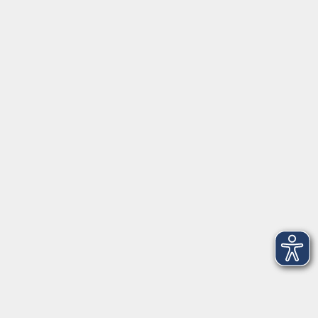
Montag/Dienstag: 14:00-16:00 Uhr
Mittwoch - Freitag: 10:00-12:00 Uhr
Rathausplatz 1
97688 Bad Kissingen
BadKissingen@vhs-kisshab.de
T 0971 807-4211
Kontakt über das Online-Formular
Anmeldung für Integrationskurse
Montag und Mittwoch: 14:30-16:00 Uhr
integration@vhs-kisshab.de
T 0971 807-4214