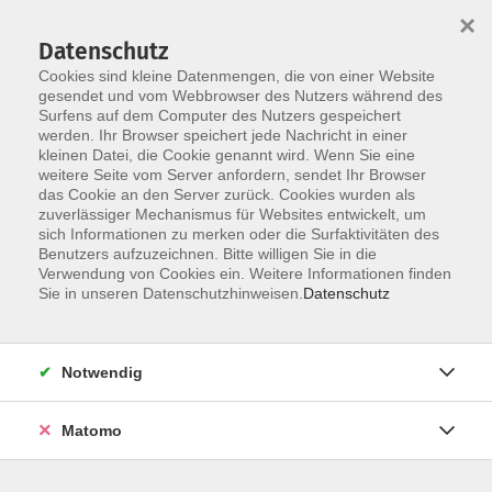
×
Datenschutz
Cookies sind kleine Datenmengen, die von einer Website
gesendet und vom Webbrowser des Nutzers während des
Surfens auf dem Computer des Nutzers gespeichert
Skip to main content
werden. Ihr Browser speichert jede Nachricht in einer
kleinen Datei, die Cookie genannt wird. Wenn Sie eine
Kursübersicht
weitere Seite vom Server anfordern, sendet Ihr Browser
das Cookie an den Server zurück. Cookies wurden als
zuverlässiger Mechanismus für Websites entwickelt, um
sich Informationen zu merken oder die Surfaktivitäten des
Der Kurs konnte nicht gefunden werden.
Benutzers aufzuzeichnen. Bitte willigen Sie in die
Verwendung von Cookies ein. Weitere Informationen finden
Sie in unseren Datenschutzhinweisen.
Datenschutz
Unser Kursangebot nach
Veranstaltungsorten sortiert
Notwendig
Hier finden Sie das Angebot der jeweiligen
Außenstellen und Zentralen
Matomo
Kurse in Bad Bocklet