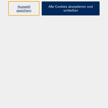
Kurse in Bad Brückenau
Auswahl
Alle Cookies akzeptieren und
Kurse in Bad Kissingen
speichern
schließen
Kurse in Burkardroth
Kurse in Euerdorf
Kurse in Hammelburg
Kurse in Nüdlingen
Kurse in Oberthulba
Kurse in Oerlenbach
Widerrufsrecht
Impressum
AGB
Barrierefreiheit
Datenschutz
Widerruf