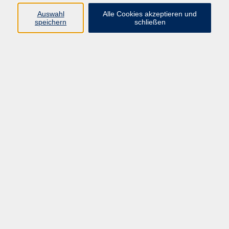
Kurse in Bad Brückenau
Auswahl
Alle Cookies akzeptieren und
Kurse in Bad Kissingen
speichern
schließen
Kurse in Burkardroth
Kurse in Euerdorf
Kurse in Hammelburg
Kurse in Nüdlingen
Kurse in Oberthulba
Kurse in Oerlenbach
Widerrufsrecht
Impressum
AGB
Barrierefreiheit
Datenschutz
Widerruf