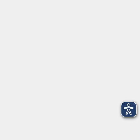
Montag/Dienstag: 14:00-16:00 Uhr
Mittwoch - Freitag: 10:00-12:00 Uhr
Rathausplatz 1
97688 Bad Kissingen
BadKissingen@vhs-kisshab.de
T 0971 807-4211
Kontakt über das Online-Formular
Anmeldung für Integrationskurse
Montag und Mittwoch: 14:30-16:00 Uhr
integration@vhs-kisshab.de
T 0971 807-4214