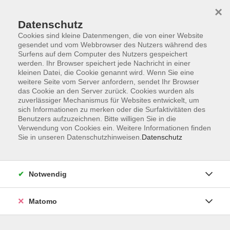
×
Datenschutz
Cookies sind kleine Datenmengen, die von einer Website
gesendet und vom Webbrowser des Nutzers während des
Surfens auf dem Computer des Nutzers gespeichert
Skip to main content
werden. Ihr Browser speichert jede Nachricht in einer
kleinen Datei, die Cookie genannt wird. Wenn Sie eine
Kursübersicht
weitere Seite vom Server anfordern, sendet Ihr Browser
das Cookie an den Server zurück. Cookies wurden als
zuverlässiger Mechanismus für Websites entwickelt, um
sich Informationen zu merken oder die Surfaktivitäten des
Der Kurs konnte nicht gefunden werden.
Benutzers aufzuzeichnen. Bitte willigen Sie in die
Verwendung von Cookies ein. Weitere Informationen finden
Sie in unseren Datenschutzhinweisen.
Datenschutz
Unser Kursangebot nach
Veranstaltungsorten sortiert
Notwendig
Hier finden Sie das Angebot der jeweiligen
Außenstellen und Zentralen
Matomo
Kurse in Bad Bocklet