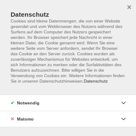
×
Datenschutz
Cookies sind kleine Datenmengen, die von einer Website
gesendet und vom Webbrowser des Nutzers während des
Surfens auf dem Computer des Nutzers gespeichert
Skip to main content
werden. Ihr Browser speichert jede Nachricht in einer
kleinen Datei, die Cookie genannt wird. Wenn Sie eine
Kursübersicht
weitere Seite vom Server anfordern, sendet Ihr Browser
das Cookie an den Server zurück. Cookies wurden als
zuverlässiger Mechanismus für Websites entwickelt, um
sich Informationen zu merken oder die Surfaktivitäten des
Der Kurs konnte nicht gefunden werden.
Benutzers aufzuzeichnen. Bitte willigen Sie in die
Verwendung von Cookies ein. Weitere Informationen finden
Sie in unseren Datenschutzhinweisen.
Datenschutz
Unser Kursangebot nach
Veranstaltungsorten sortiert
Notwendig
Hier finden Sie das Angebot der jeweiligen
Außenstellen und Zentralen
Matomo
Kurse in Bad Bocklet