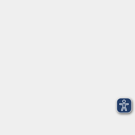
Montag/Dienstag: 14:00-16:00 Uhr
Mittwoch - Freitag: 10:00-12:00 Uhr
Rathausplatz 1
97688 Bad Kissingen
BadKissingen@vhs-kisshab.de
T 0971 807-4211
Kontakt über das Online-Formular
Anmeldung für Integrationskurse
Montag und Mittwoch: 14:30-16:00 Uhr
integration@vhs-kisshab.de
T 0971 807-4214