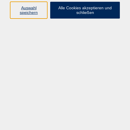
Kurse in Bad Brückenau
Auswahl
Alle Cookies akzeptieren und
Kurse in Bad Kissingen
speichern
schließen
Kurse in Burkardroth
Kurse in Euerdorf
Kurse in Hammelburg
Kurse in Nüdlingen
Kurse in Oberthulba
Kurse in Oerlenbach
Widerrufsrecht
Impressum
AGB
Barrierefreiheit
Datenschutz
Widerruf