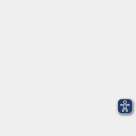
Montag/Dienstag: 14:00-16:00 Uhr
Mittwoch - Freitag: 10:00-12:00 Uhr
Rathausplatz 1
97688 Bad Kissingen
BadKissingen@vhs-kisshab.de
T 0971 807-4211
Kontakt über das Online-Formular
Anmeldung für Integrationskurse
Montag und Mittwoch: 14:30-16:00 Uhr
integration@vhs-kisshab.de
T 0971 807-4214