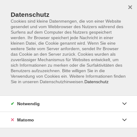
×
Datenschutz
Cookies sind kleine Datenmengen, die von einer Website
gesendet und vom Webbrowser des Nutzers während des
Surfens auf dem Computer des Nutzers gespeichert
Skip to main content
werden. Ihr Browser speichert jede Nachricht in einer
kleinen Datei, die Cookie genannt wird. Wenn Sie eine
Kursübersicht
weitere Seite vom Server anfordern, sendet Ihr Browser
das Cookie an den Server zurück. Cookies wurden als
zuverlässiger Mechanismus für Websites entwickelt, um
sich Informationen zu merken oder die Surfaktivitäten des
Der Kurs konnte nicht gefunden werden.
Benutzers aufzuzeichnen. Bitte willigen Sie in die
Verwendung von Cookies ein. Weitere Informationen finden
Sie in unseren Datenschutzhinweisen.
Datenschutz
Unser Kursangebot nach
Veranstaltungsorten sortiert
Notwendig
Hier finden Sie das Angebot der jeweiligen
Außenstellen und Zentralen
Matomo
Kurse in Bad Bocklet