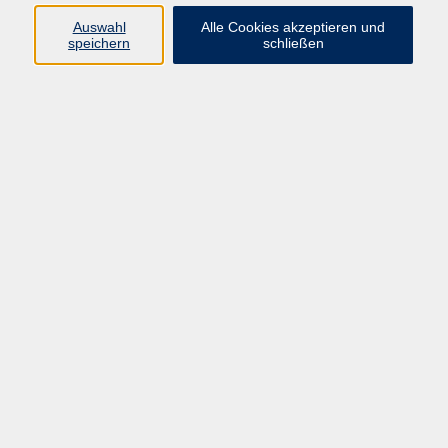
Kurse in Bad Brückenau
Auswahl
Alle Cookies akzeptieren und
Kurse in Bad Kissingen
speichern
schließen
Kurse in Burkardroth
Kurse in Euerdorf
Kurse in Hammelburg
Kurse in Nüdlingen
Kurse in Oberthulba
Kurse in Oerlenbach
Widerrufsrecht
Impressum
AGB
Barrierefreiheit
Datenschutz
Widerruf