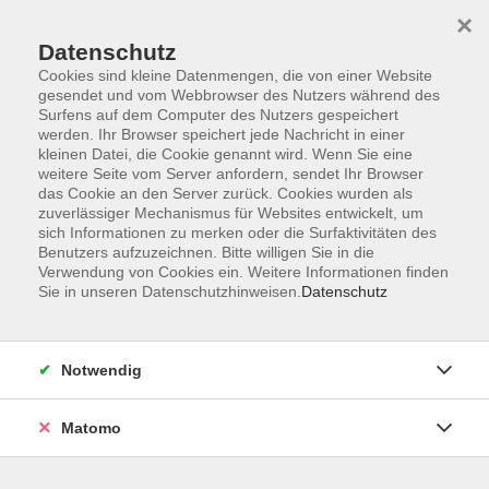
×
Datenschutz
Cookies sind kleine Datenmengen, die von einer Website
gesendet und vom Webbrowser des Nutzers während des
Surfens auf dem Computer des Nutzers gespeichert
Skip to main content
werden. Ihr Browser speichert jede Nachricht in einer
kleinen Datei, die Cookie genannt wird. Wenn Sie eine
Kursübersicht
weitere Seite vom Server anfordern, sendet Ihr Browser
das Cookie an den Server zurück. Cookies wurden als
zuverlässiger Mechanismus für Websites entwickelt, um
sich Informationen zu merken oder die Surfaktivitäten des
Der Kurs konnte nicht gefunden werden.
Benutzers aufzuzeichnen. Bitte willigen Sie in die
Verwendung von Cookies ein. Weitere Informationen finden
Sie in unseren Datenschutzhinweisen.
Datenschutz
Unser Kursangebot nach
Veranstaltungsorten sortiert
Notwendig
Hier finden Sie das Angebot der jeweiligen
Außenstellen und Zentralen
Matomo
Kurse in Bad Bocklet