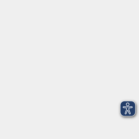
Montag/Dienstag: 14:00-16:00 Uhr
Mittwoch - Freitag: 10:00-12:00 Uhr
Rathausplatz 1
97688 Bad Kissingen
BadKissingen@vhs-kisshab.de
T 0971 807-4211
Kontakt über das Online-Formular
Anmeldung für Integrationskurse
Montag und Mittwoch: 14:30-16:00 Uhr
integration@vhs-kisshab.de
T 0971 807-4214