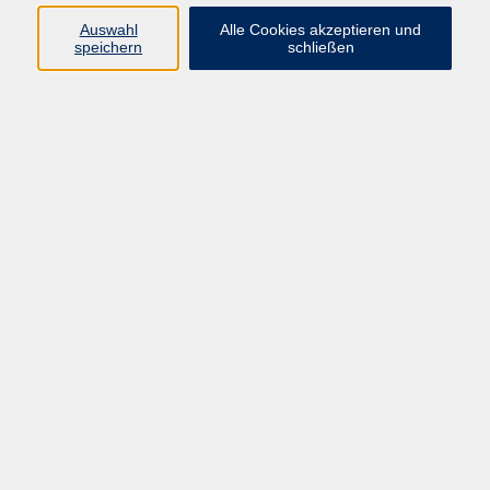
Kurse in Bad Brückenau
Auswahl
Alle Cookies akzeptieren und
Kurse in Bad Kissingen
speichern
schließen
Kurse in Burkardroth
Kurse in Euerdorf
Kurse in Hammelburg
Kurse in Nüdlingen
Kurse in Oberthulba
Kurse in Oerlenbach
Widerrufsrecht
Impressum
AGB
Barrierefreiheit
Datenschutz
Widerruf