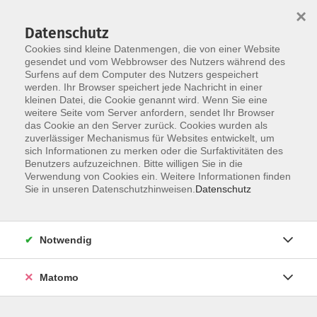
×
Datenschutz
Cookies sind kleine Datenmengen, die von einer Website
gesendet und vom Webbrowser des Nutzers während des
Surfens auf dem Computer des Nutzers gespeichert
Skip to main content
werden. Ihr Browser speichert jede Nachricht in einer
kleinen Datei, die Cookie genannt wird. Wenn Sie eine
Kursübersicht
weitere Seite vom Server anfordern, sendet Ihr Browser
das Cookie an den Server zurück. Cookies wurden als
zuverlässiger Mechanismus für Websites entwickelt, um
sich Informationen zu merken oder die Surfaktivitäten des
Der Kurs konnte nicht gefunden werden.
Benutzers aufzuzeichnen. Bitte willigen Sie in die
Verwendung von Cookies ein. Weitere Informationen finden
Sie in unseren Datenschutzhinweisen.
Datenschutz
Unser Kursangebot nach
Veranstaltungsorten sortiert
Notwendig
Hier finden Sie das Angebot der jeweiligen
Außenstellen und Zentralen
Matomo
Kurse in Bad Bocklet