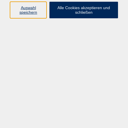
Kurse in Bad Brückenau
Auswahl
Alle Cookies akzeptieren und
Kurse in Bad Kissingen
speichern
schließen
Kurse in Burkardroth
Kurse in Euerdorf
Kurse in Hammelburg
Kurse in Nüdlingen
Kurse in Oberthulba
Kurse in Oerlenbach
Widerrufsrecht
Impressum
AGB
Barrierefreiheit
Datenschutz
Widerruf