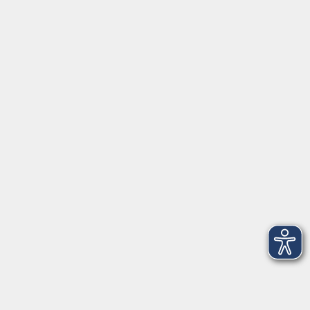
Montag/Dienstag: 14:00-16:00 Uhr
Mittwoch - Freitag: 10:00-12:00 Uhr
Rathausplatz 1
97688 Bad Kissingen
BadKissingen@vhs-kisshab.de
T 0971 807-4211
Kontakt über das Online-Formular
Anmeldung für Integrationskurse
Montag und Mittwoch: 14:30-16:00 Uhr
integration@vhs-kisshab.de
T 0971 807-4214