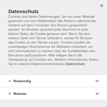
×
Datenschutz
Cookies sind kleine Datenmengen, die von einer Website
gesendet und vom Webbrowser des Nutzers während des
Surfens auf dem Computer des Nutzers gespeichert
Skip to main content
werden. Ihr Browser speichert jede Nachricht in einer
kleinen Datei, die Cookie genannt wird. Wenn Sie eine
Kursübersicht
weitere Seite vom Server anfordern, sendet Ihr Browser
das Cookie an den Server zurück. Cookies wurden als
zuverlässiger Mechanismus für Websites entwickelt, um
sich Informationen zu merken oder die Surfaktivitäten des
Der Kurs konnte nicht gefunden werden.
Benutzers aufzuzeichnen. Bitte willigen Sie in die
Verwendung von Cookies ein. Weitere Informationen finden
Sie in unseren Datenschutzhinweisen.
Datenschutz
Unser Kursangebot nach
Veranstaltungsorten sortiert
Notwendig
Hier finden Sie das Angebot der jeweiligen
Außenstellen und Zentralen
Matomo
Kurse in Bad Bocklet