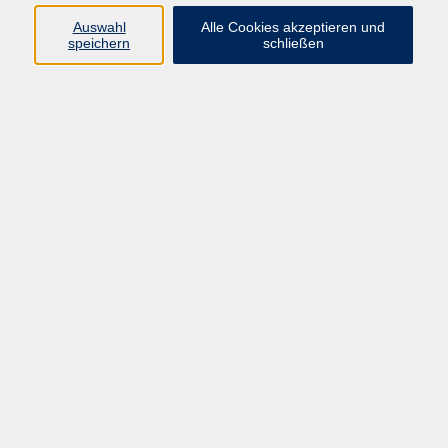
Kurse in Bad Brückenau
Auswahl
Alle Cookies akzeptieren und
Kurse in Bad Kissingen
speichern
schließen
Kurse in Burkardroth
Kurse in Euerdorf
Kurse in Hammelburg
Kurse in Nüdlingen
Kurse in Oberthulba
Kurse in Oerlenbach
Widerrufsrecht
Impressum
AGB
Barrierefreiheit
Datenschutz
Widerruf