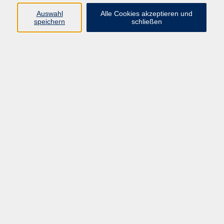
Kurse in Bad Brückenau
Auswahl
Alle Cookies akzeptieren und
Kurse in Bad Kissingen
speichern
schließen
Kurse in Burkardroth
Kurse in Euerdorf
Kurse in Hammelburg
Kurse in Nüdlingen
Kurse in Oberthulba
Kurse in Oerlenbach
Widerrufsrecht
Impressum
AGB
Barrierefreiheit
Datenschutz
Widerruf