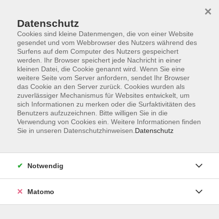
×
Datenschutz
Cookies sind kleine Datenmengen, die von einer Website
gesendet und vom Webbrowser des Nutzers während des
Surfens auf dem Computer des Nutzers gespeichert
Skip to main content
werden. Ihr Browser speichert jede Nachricht in einer
kleinen Datei, die Cookie genannt wird. Wenn Sie eine
Kursübersicht
weitere Seite vom Server anfordern, sendet Ihr Browser
das Cookie an den Server zurück. Cookies wurden als
zuverlässiger Mechanismus für Websites entwickelt, um
sich Informationen zu merken oder die Surfaktivitäten des
Der Kurs konnte nicht gefunden werden.
Benutzers aufzuzeichnen. Bitte willigen Sie in die
Verwendung von Cookies ein. Weitere Informationen finden
Sie in unseren Datenschutzhinweisen.
Datenschutz
Unser Kursangebot nach
Veranstaltungsorten sortiert
Notwendig
Hier finden Sie das Angebot der jeweiligen
Außenstellen und Zentralen
Matomo
Kurse in Bad Bocklet