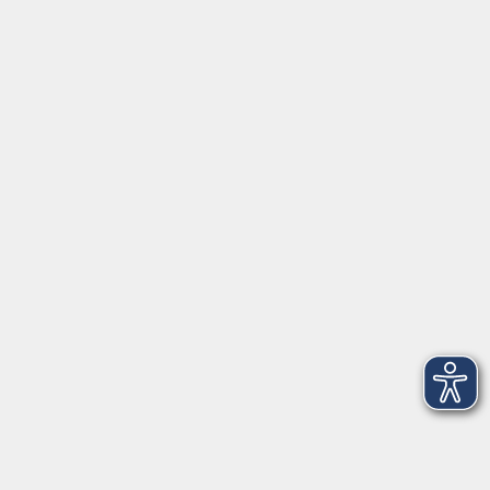
Montag/Dienstag: 14:00-16:00 Uhr
Mittwoch - Freitag: 10:00-12:00 Uhr
Rathausplatz 1
97688 Bad Kissingen
BadKissingen@vhs-kisshab.de
T 0971 807-4211
Kontakt über das Online-Formular
Anmeldung für Integrationskurse
Montag und Mittwoch: 14:30-16:00 Uhr
integration@vhs-kisshab.de
T 0971 807-4214