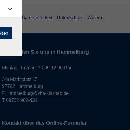
um
AGB
Barrierefreiheit
Datenschutz
Widerruf
ießen
Hier finden Sie uns in Hammelburg
Montag - Freitag: 10:00-12:00 Uhr
Am Marktplatz 15
97762 Hammelburg
Hammelburg@vhs-kisshab.de
T 09732 902-434
Kontakt über das Online-Formular