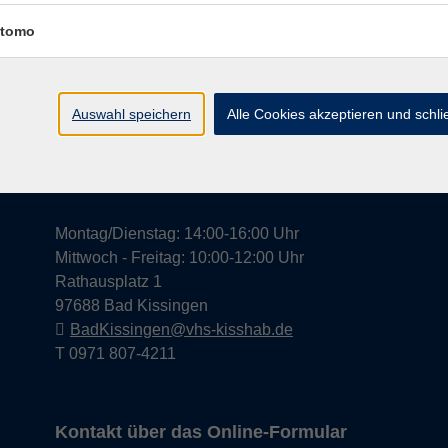
tomo
Widerrufsrecht
Impress
Auswahl speichern
Alle Cookies akzeptieren und schl
Hier finden Sie uns in Bad Kissingen
Montag/Dienstag: 14:00-16:00 Uhr
Mittwoch - Freitag: 10:00-12:00 Uhr
Rathausplatz 1
97688 Bad Kissingen
BadKissingen@vhs-kisshab.de
T 0971 807-4211
Kontakt über das Online-Formular