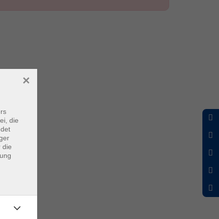
×
rs
ei, die
ndet
ger
 die
dung