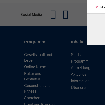
Ma
Social Media
Programm
Inhalte
Gesellschaft und
Startseite
Leben
Programm
Online Kurse
Anmeldung
Kultur und
Aktuelles
Gestalten
Information
Gesundheit und
Über uns
Fitness
Sprachen
Beruf und Karriere