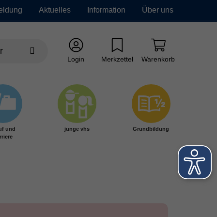
eldung
Aktuelles
Information
Über uns
Login
Merkzettel
Warenkorb
uf und
junge vhs
Grundbildung
rriere