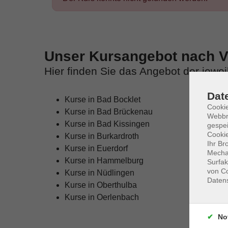
Unser Kursangebot nach Ve
Hier finden Sie das Angebot der jewe
Dat
Kurse in Bad Bocklet
Cookie
Kurse in Bad Brückenau
Webbr
Kurse in Bad Kissingen
gespei
Cookie
Kurse in Burkardroth
Ihr Br
Kurse in Euerdorf
Mechan
Kurse in Hammelburg
Surfak
von Co
Kurse in Nüdlingen
Daten
Kurse in Oberthulba
Kurse in Oerlenbach
No