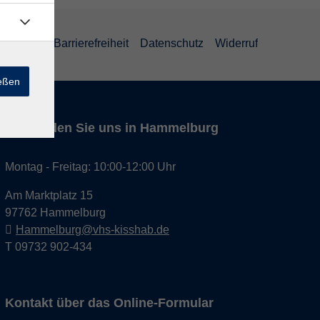
um
AGB
Barrierefreiheit
Datenschutz
Widerruf
ießen
Hier finden Sie uns in Hammelburg
Montag - Freitag: 10:00-12:00 Uhr
Am Marktplatz 15
97762 Hammelburg
Hammelburg@vhs-kisshab.de
T 09732 902-434
Kontakt über das Online-Formular