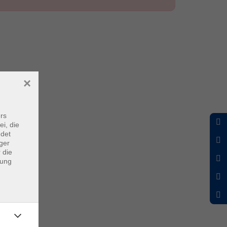
×
rs
ei, die
ndet
ger
 die
dung