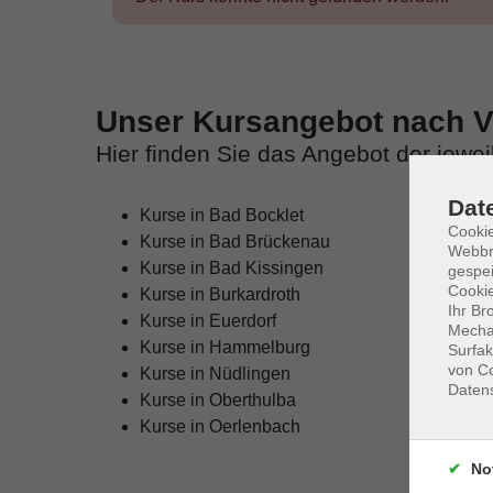
Unser Kursangebot nach Ve
Hier finden Sie das Angebot der jewe
Dat
Kurse in Bad Bocklet
Cookie
Kurse in Bad Brückenau
Webbr
Kurse in Bad Kissingen
gespei
Cookie
Kurse in Burkardroth
Ihr Br
Kurse in Euerdorf
Mechan
Kurse in Hammelburg
Surfak
von Co
Kurse in Nüdlingen
Daten
Kurse in Oberthulba
Kurse in Oerlenbach
No