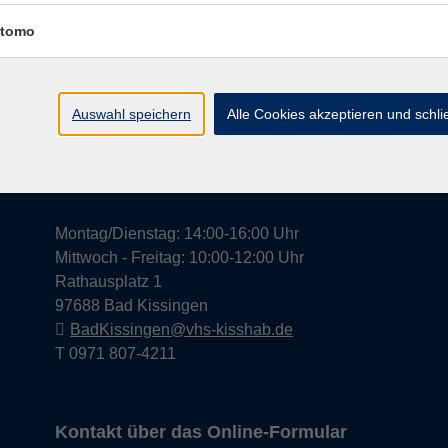
tomo
Widerrufsrecht
Impress
Auswahl speichern
Alle Cookies akzeptieren und schl
Hier finden Sie uns in Bad Kissingen
Montag/Dienstag: 14:00-16:00 Uhr
Mittwoch - Freitag: 10:00-12:00 Uhr
Rathausplatz 1
97688 Bad Kissingen
BadKissingen@vhs-kisshab.de
T 0971 807-4211
Kontakt über das Online-Formular