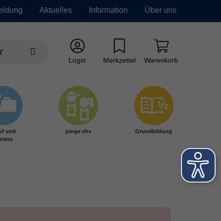
eldung
Aktuelles
Information
Über uns
Login
Merkzettel
Warenkorb
uf und
junge vhs
Grundbildung
rriere