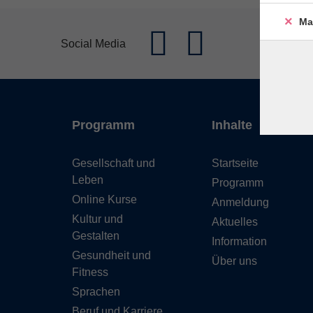
Ma
Social Media
Programm
Inhalte
Gesellschaft und
Startseite
Leben
Programm
Online Kurse
Anmeldung
Kultur und
Aktuelles
Gestalten
Information
Gesundheit und
Über uns
Fitness
Sprachen
Beruf und Karriere