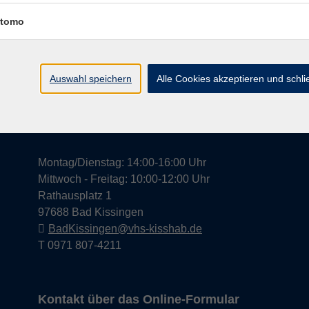
tomo
Widerrufsrecht
Impress
Auswahl speichern
Alle Cookies akzeptieren und schl
Hier finden Sie uns in Bad Kissingen
Montag/Dienstag: 14:00-16:00 Uhr
Mittwoch - Freitag: 10:00-12:00 Uhr
Rathausplatz 1
97688 Bad Kissingen
BadKissingen@vhs-kisshab.de
T 0971 807-4211
Kontakt über das Online-Formular