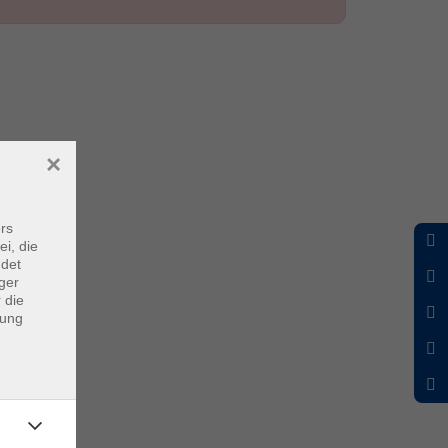
×
rs
ei, die
ndet
ger
 die
dung