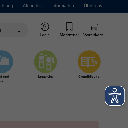
eldung
Aktuelles
Information
Über uns
Login
Merkzettel
Warenkorb
uf und
junge vhs
Grundbildung
rriere