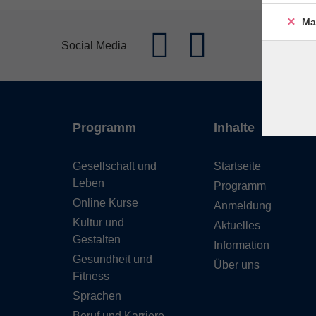
Ma
Social Media
Programm
Inhalte
Gesellschaft und
Startseite
Leben
Programm
Online Kurse
Anmeldung
Kultur und
Aktuelles
Gestalten
Information
Gesundheit und
Über uns
Fitness
Sprachen
Beruf und Karriere