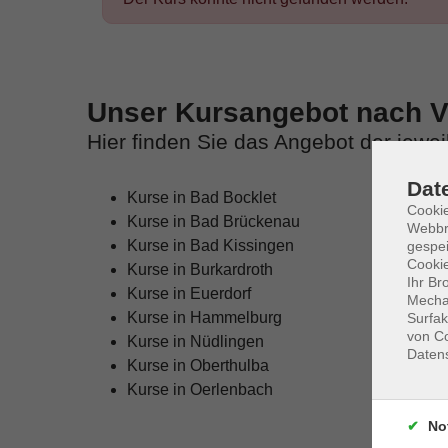
Unser Kursangebot nach Ve
Hier finden Sie das Angebot der jewe
Dat
Kurse in Bad Bocklet
Cookie
Kurse in Bad Brückenau
Webbr
Kurse in Bad Kissingen
gespei
Cookie
Kurse in Burkardroth
Ihr Br
Kurse in Euerdorf
Mechan
Kurse in Hammelburg
Surfak
von Co
Kurse in Nüdlingen
Daten
Kurse in Oberthulba
Kurse in Oerlenbach
No