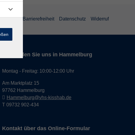
um
AGB
Barrierefreiheit
Datenschutz
Widerruf
ießen
Hier finden Sie uns in Hammelburg
Montag - Freitag: 10:00-12:00 Uhr
Am Marktplatz 15
97762 Hammelburg
Hammelburg@vhs-kisshab.de
T 09732 902-434
Kontakt über das Online-Formular