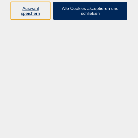
Kurse in Bad Brückenau
Auswahl
Alle Cookies akzeptieren und
Kurse in Bad Kissingen
speichern
schließen
Kurse in Burkardroth
Kurse in Euerdorf
Kurse in Hammelburg
Kurse in Nüdlingen
Kurse in Oberthulba
Kurse in Oerlenbach
Widerrufsrecht
Impressum
AGB
Barrierefreiheit
Datenschutz
Widerruf