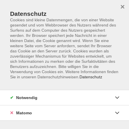
×
Datenschutz
Cookies sind kleine Datenmengen, die von einer Website
gesendet und vom Webbrowser des Nutzers während des
Surfens auf dem Computer des Nutzers gespeichert
Skip to main content
werden. Ihr Browser speichert jede Nachricht in einer
kleinen Datei, die Cookie genannt wird. Wenn Sie eine
Kursübersicht
weitere Seite vom Server anfordern, sendet Ihr Browser
das Cookie an den Server zurück. Cookies wurden als
zuverlässiger Mechanismus für Websites entwickelt, um
sich Informationen zu merken oder die Surfaktivitäten des
Der Kurs konnte nicht gefunden werden.
Benutzers aufzuzeichnen. Bitte willigen Sie in die
Verwendung von Cookies ein. Weitere Informationen finden
Sie in unseren Datenschutzhinweisen.
Datenschutz
Unser Kursangebot nach
Veranstaltungsorten sortiert
Notwendig
Hier finden Sie das Angebot der jeweiligen
Außenstellen und Zentralen
Matomo
Kurse in Bad Bocklet