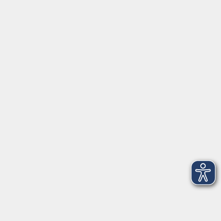
Montag/Dienstag: 14:00-16:00 Uhr
Mittwoch - Freitag: 10:00-12:00 Uhr
Rathausplatz 1
97688 Bad Kissingen
BadKissingen@vhs-kisshab.de
T 0971 807-4211
Kontakt über das Online-Formular
Anmeldung für Integrationskurse
Montag und Mittwoch: 14:30-16:00 Uhr
integration@vhs-kisshab.de
T 0971 807-4214