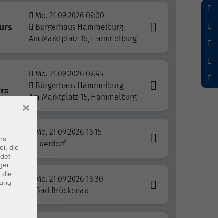
Mo. 21.09.2026 09:00
kurs
Bürgerhaus Hammelburg,
Am Marktplatz 15, Hammelburg
Mo. 21.09.2026 09:45
Bürgerhaus Hammelburg,
urs
Am Marktplatz 15, Hammelburg
×
Mo. 21.09.2026 18:15
rs
Euerdorf
ei, die
ndet
ger
 die
Mo. 21.09.2026 18:30
dung
Bad Brückenau