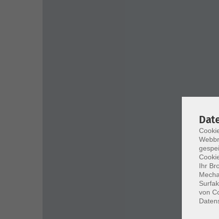
Dat
Cookie
Webbr
gespei
Cookie
Ihr Br
Mechan
Surfak
von Co
Daten