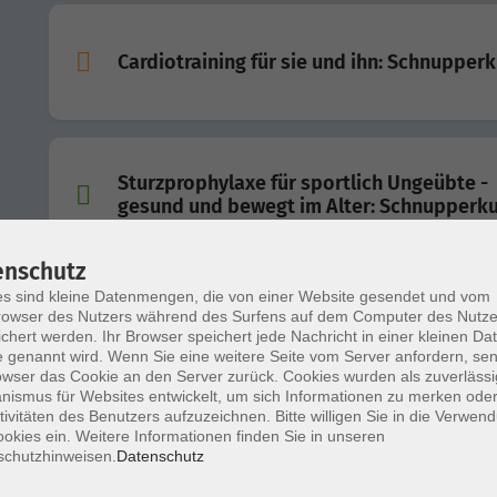
Cardiotraining für sie und ihn: Schnupper
Sturzprophylaxe für sportlich Ungeübte -
gesund und bewegt im Alter: Schnupperk
enschutz
s sind kleine Datenmengen, die von einer Website gesendet und vom
Rückenfit: Healthy & Strong
owser des Nutzers während des Surfens auf dem Computer des Nutze
chert werden. Ihr Browser speichert jede Nachricht in einer kleinen Dat
 genannt wird. Wenn Sie eine weitere Seite vom Server anfordern, se
owser das Cookie an den Server zurück. Cookies wurden als zuverlässi
ismus für Websites entwickelt, um sich Informationen zu merken oder
tivitäten des Benutzers aufzuzeichnen. Bitte willigen Sie in die Verwen
Feldenkrais für Jung und Alt
okies ein. Weitere Informationen finden Sie in unseren
schutzhinweisen.
Datenschutz