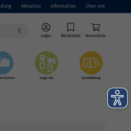
ldung
Aktuelles
Information
Über uns
Login
Merkzettel
Warenkorb
nd Karriere
junge vhs
Grundbildung