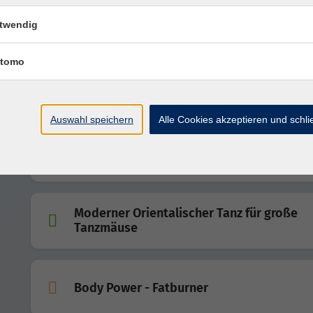
Schnelles Kurzgebratenes mit
twendig
selbstgemachten Soßen
tomo
Faszien Yoga
Auswahl speichern
Alle Cookies akzeptieren und schl
Moderner Orientalischer Tanz für kleine
Tanzmäuse
Moderner Orientalischer Tanz für große
Tanzmäuse
Body Power - Fatburner